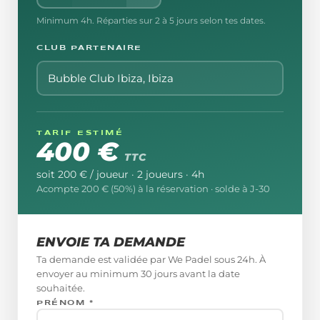
Minimum
4
h. Réparties sur 2 à 5 jours selon tes dates.
CLUB PARTENAIRE
Bubble Club Ibiza
, Ibiza
TARIF ESTIMÉ
400 €
TTC
soit
200 €
/ joueur ·
2
joueur
s
·
4
h
Acompte
200 €
(
50
%) à la réservation · solde à J-
30
ENVOIE TA DEMANDE
Ta demande est validée par We Padel sous 24h. À
envoyer au minimum
30
jours avant la date
souhaitée.
PRÉNOM *