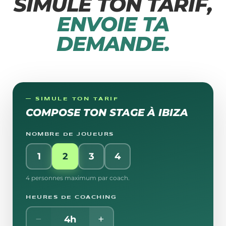
SIMULE TON TARIF,
ENVOIE TA
DEMANDE.
— SIMULE TON TARIF
COMPOSE TON STAGE À
IBIZA
NOMBRE DE JOUEURS
1
2
3
4
4 personnes maximum par coach.
HEURES DE COACHING
−
+
4
h