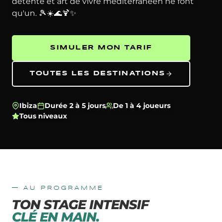
détente et art de vivre méditerranéen ne font
qu'un. 🎾☀️🌊🍹✨
SIMULER MON TARIF
TOUTES LES DESTINATIONS
Ibiza
Durée 2 à 5 jours
De 1 à 4 joueurs
Tous niveaux
— AU PROGRAMME
TON STAGE INTENSIF
CLÉ EN MAIN.