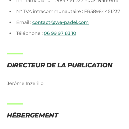
Immatriculation :
984 451 237 R.C.S. Nanterre
N° TVA intracommunautaire :
FR58984451237
Email :
contact@we-padel.com
Téléphone :
06 99 97 83 10
DIRECTEUR DE LA PUBLICATION
Jérôme Inzerillo
.
HÉBERGEMENT