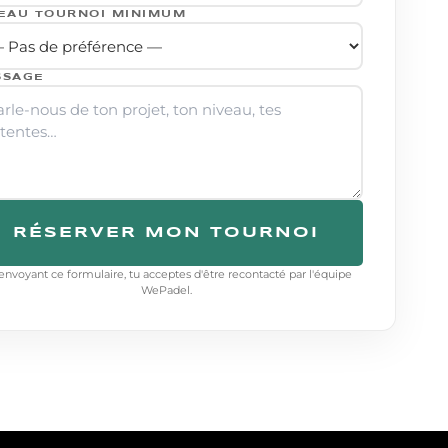
EAU TOURNOI MINIMUM
SSAGE
RÉSERVER MON TOURNOI
envoyant ce formulaire, tu acceptes d'être recontacté par l'équipe
WePadel.