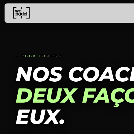
— BOOK TON PRO
NOS COACH
DEUX FAÇ
EUX.
— COMME PARTENAIRE