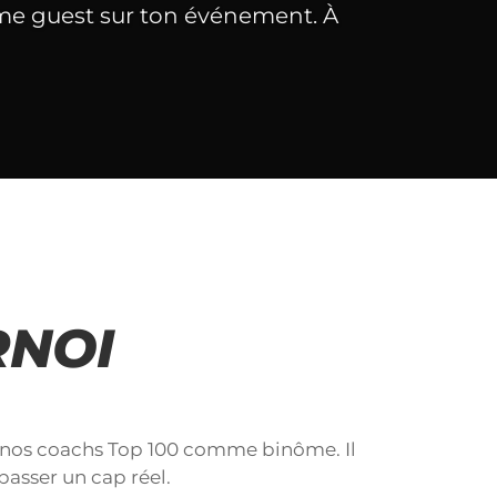
POUR MON
e guest sur ton événement. À
EVENT
DEMANDER UN DEVIS
RNOI
e nos coachs Top 100 comme binôme. Il
 passer un cap réel.