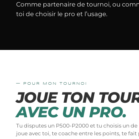
POUR MON
Comme partenaire de tournoi, ou comm
TOURNOI
toi de choisir le pro et l’usage.
CHOISIR MON COACH
— POUR MON TOURNOI
JOUE TON TOU
AVEC UN PRO.
Tu disputes un P500-P2000 et tu choisis un d
joue avec toi, te coache entre les points, te fait