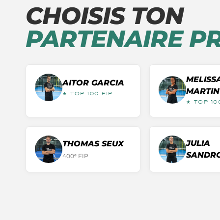
CHOISIS TON
PARTENAIRE PR
MELISS
AITOR
GARCIA
MARTIN
★ TOP 100 FIP
★ TOP 10
JULIA
THOMAS
SEUX
SANDR
400
ᵉ FIP