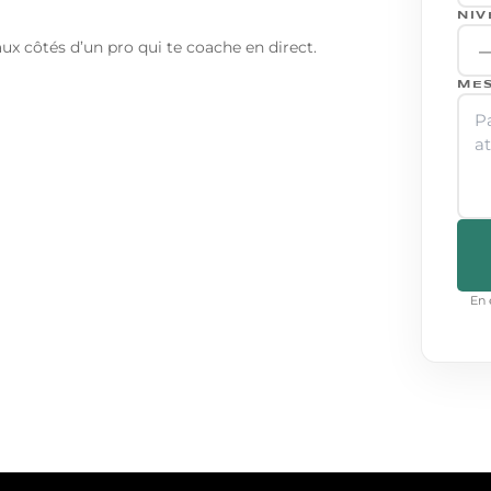
NIV
aux côtés d’un pro qui te coache en direct.
ME
En 