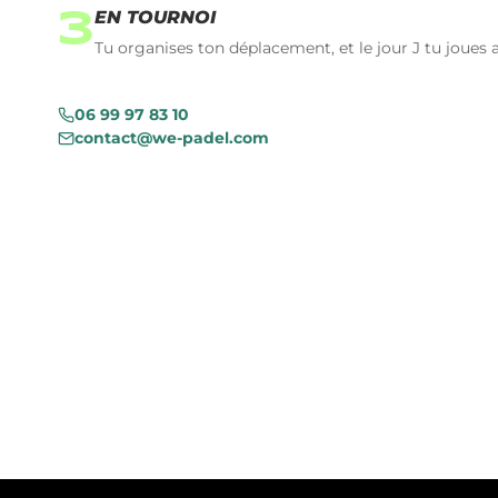
EN TOURNOI
3
Tu organises ton déplacement, et le jour J tu joues 
06 99 97 83 10
contact@we-padel.com