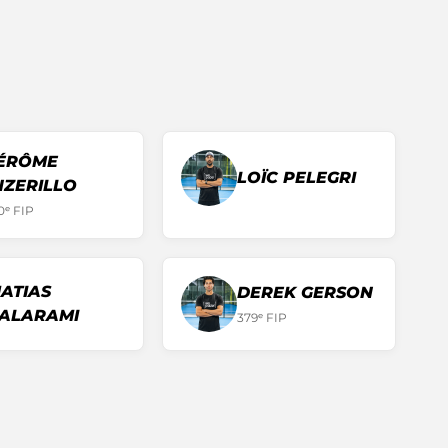
ÉRÔME
LOÏC
PELEGRI
NZERILLO
0
ᵉ FIP
ATIAS
DEREK
GERSON
ALARAMI
379
ᵉ FIP