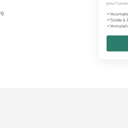
pour 1 joue
m)
Acompt
Solde à J
Annulati