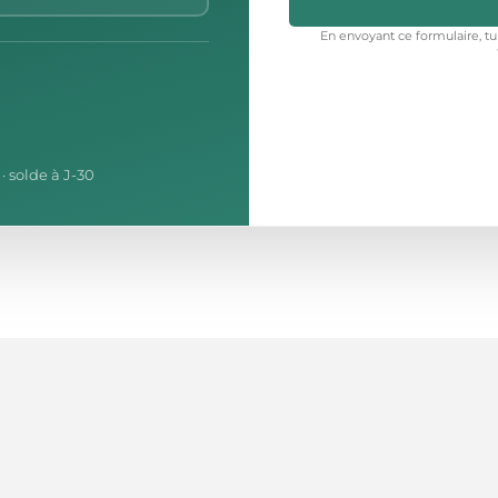
En envoyant ce formulaire, tu
· solde à J-
30