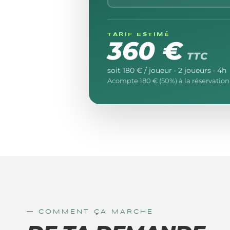
TARIF ESTIMÉ
360 €
TTC
soit
180 €
/ joueur ·
2
joueur
s
·
4
h
Acompte
180 €
(
50
%) à la réservation 
— COMMENT ÇA MARCHE