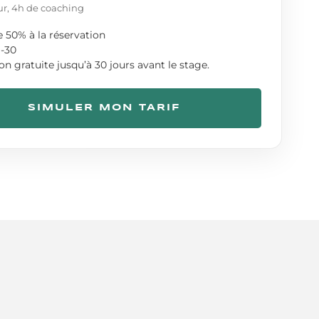
ur,
4
h de coaching
e
50
% à la réservation
-
30
on gratuite jusqu’à 30 jours avant le stage.
SIMULER MON TARIF