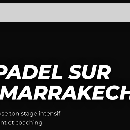
PADEL SUR
 MARRAKECH
ose ton stage intensif
nt et coaching