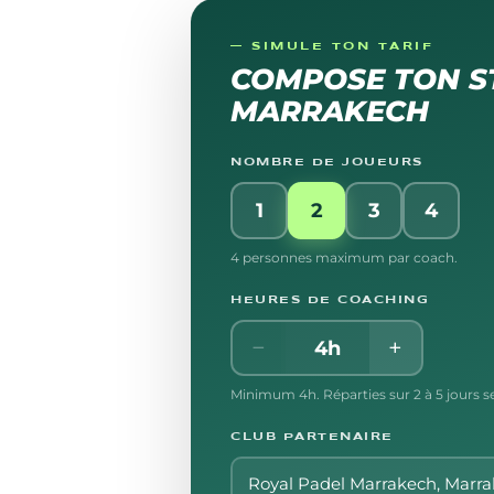
— SIMULE TON TARIF
COMPOSE TON S
MARRAKECH
NOMBRE DE JOUEURS
1
2
3
4
4 personnes maximum par coach.
HEURES DE COACHING
−
+
4
h
Minimum
4
h. Réparties sur 2 à 5 jours s
CLUB PARTENAIRE
Royal Padel Marrakech
, Marr