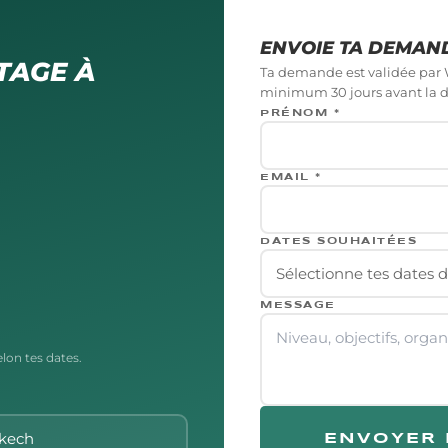
ENVOIE TA DEMAN
TAGE À
Ta demande est validée par 
minimum
30
jours avant la 
PRÉNOM *
EMAIL *
DATES SOUHAITÉES
Sélectionne tes dates d
MESSAGE
elon tes dates.
akech
ENVOYER