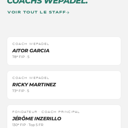
COACHS WEPADEL.
VOIR TOUT LE STAFF
TOP 100
COACH WEPADEL
AITOR
GARCIA
78ᵉ FIP
·
5
TOP 100
COACH WEPADEL
RICKY
MARTINEZ
73ᵉ FIP
·
5
FONDATEUR · COACH PRINCIPAL
JÉRÔME
INZERILLO
130ᵉ FIP
·
Top 5 FR