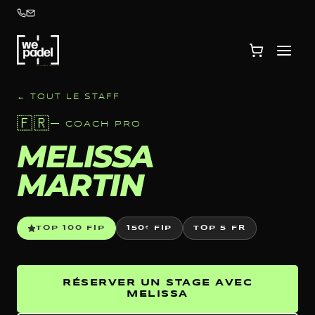
← TOUT LE STAFF
🇫🇷
—
COACH PRO
MELISSA
MARTIN
TOP 100 FIP
150
ᵉ FIP
TOP 5 FR
RÉSERVER UN STAGE AVEC
MELISSA