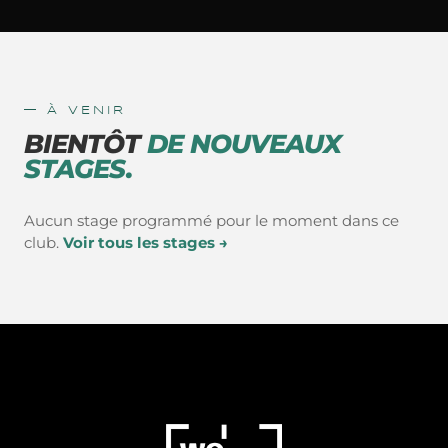
— À VENIR
BIENTÔT
DE NOUVEAUX
STAGES.
Aucun stage programmé pour le moment dans ce
club.
Voir tous les stages →