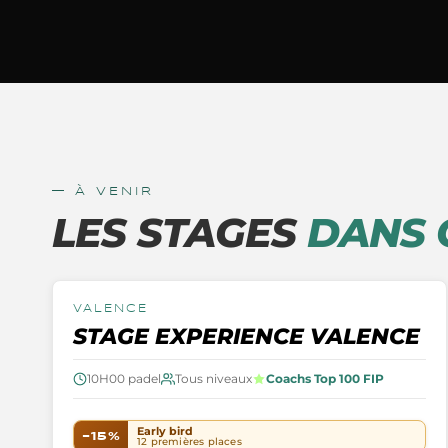
— À VENIR
LES STAGES
DANS 
22 → 25 OCTOBRE 2026
VALENCE
SÉJOUR EXPERIENCE
STAGE EXPERIENCE VALENCE
10H00
padel
Tous niveaux
Coachs Top 100 FIP
Early bird
−
15
%
12 premières places