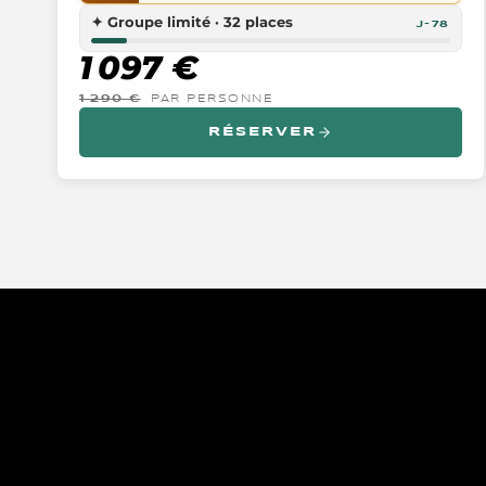
✦
Groupe limité · 32 places
J-78
1 097 €
1 290 €
PAR PERSONNE
RÉSERVER